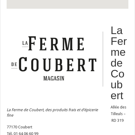
La
Fer
me
de
Co
ub
ert
Allée des
La Ferme de Coubert, des produits frais et d’épicerie
Tilleuls –
fine
RD 319
77170 Coubert
Tél. 01 64 06 60 99