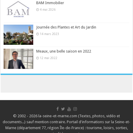
BAM Immobilier
4 mai 2026
Journée des Plantes et Art du Jardin
14 mars 2023
Meaux, une belle saison en 2022
12 mai 2022
© 2002 - 2026 la-seine-et-marne.com (Textes, photos, vidéo et
documents...) sauf mention contraire. Portail d'informations sur la Seine-et-
Marne (département 77, région Île-de-France) : tourisme, loisirs, sorties,