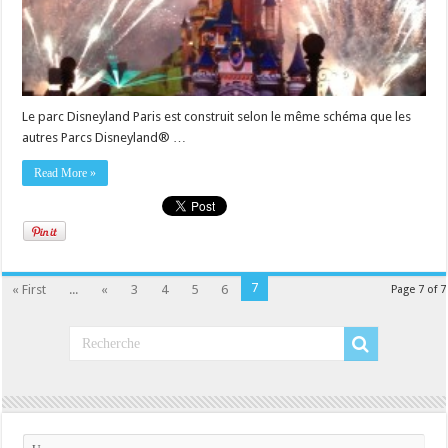
Le parc Disneyland Paris est construit selon le même schéma que les
autres Parcs Disneyland® …
Read More »
7
« First
...
«
3
4
5
6
Page 7 of 7