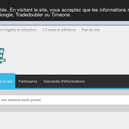
ités. En visitant le site, vous acceptez que les informations re
Google, Tradedoubler ou Timeone.
ns légales et utilisation
CG vente et adhésion
Plan du site
e locale
Partenaires
Demande d’informations
, une solution notre portail