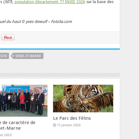
es (
507
),
population département 77 INSEE 2026
sur la base des
visuel du haut © yves dewulf – Fotolia.com
TION
SEINE-ET-MARNE
Le Parc des Félins
e de caractère de
15 janvier 2020
-et-Marne
ier 2020