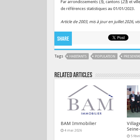
Par arrondissements (
5
), cantons (
23
) et vill
de références statistiques au 01/01/2023.
Article de 2003, mis à jour en juillet 2026, 
Share
Tags
HABITANTS
POPULATION
PRESENTA
Related Articles
BAM Immobilier
Villag
Seine
4 mai 2026
5 févr