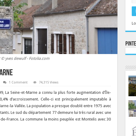
Lo
Pint
 © yves dewulf - Fotolia.com
Marne
1 Comment
74,315 Views
9, La Seine-et-Marne a connu la plus forte augmentation d’Île-
0,4% d’accroissement. Celle-ci est principalement imputable à
t Marne-la-Vallée. La population a presque doublé entre 1975 avec
itants. Le sud du département 77 demeure lui très rural avec une
le-de-France. La commune la moins peuplée est Montelis avec 30