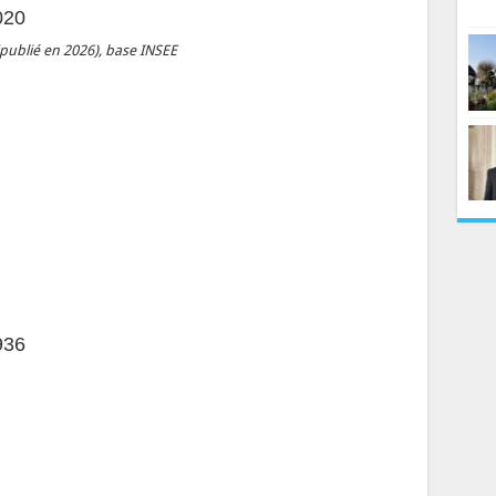
020
ublié en 2026), base INSEE
936