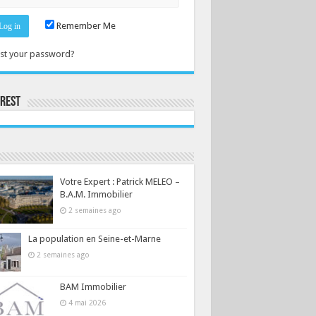
Remember Me
st your password?
erest
Consultez le profil de la-seine-et-marne.com sur Pinterest.
Votre Expert : Patrick MELEO –
B.A.M. Immobilier
2 semaines ago
La population en Seine-et-Marne
2 semaines ago
BAM Immobilier
4 mai 2026