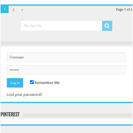
1
2
»
Page 1 of 2
Remember Me
Lost your password?
Pinterest
Consultez le profil de la-seine-et-marne.com sur Pinterest.