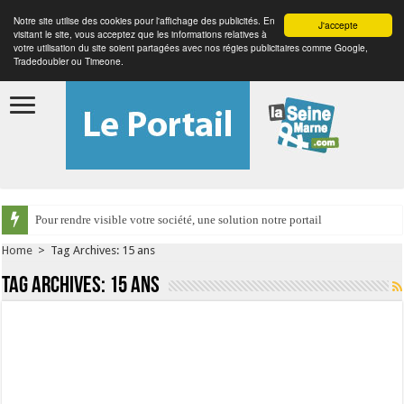
Notre site utilise des cookies pour l'affichage des publicités. En
J'accepte
visitant le site, vous acceptez que les informations relatives à
votre utilisation du site soient partagées avec nos régies publicitaires comme Google,
Tradedoubler ou Timeone.
Pour rendre visible votre société, une solution notre portail
Home
>
Tag Archives: 15 ans
Tag Archives:
15 ans