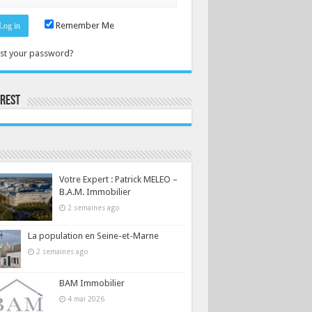
Remember Me
st your password?
erest
Consultez le profil de la-seine-et-marne.com sur Pinterest.
Votre Expert : Patrick MELEO –
B.A.M. Immobilier
2 semaines ago
La population en Seine-et-Marne
2 semaines ago
BAM Immobilier
4 mai 2026