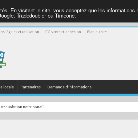
ités. En visitant le site, vous acceptez que les informations re
Google, Tradedoubler ou Timeone.
ns légales et utilisation
CG vente et adhésion
Plan du site
ie locale
Partenaires
Demande d’informations
, une solution notre portail