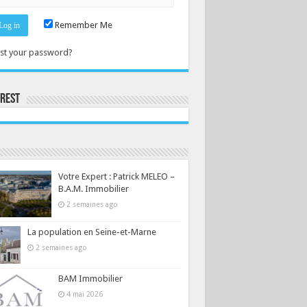
Remember Me
st your password?
erest
Consultez le profil de la-seine-et-marne.com sur Pinterest.
Votre Expert : Patrick MELEO –
B.A.M. Immobilier
2 semaines ago
La population en Seine-et-Marne
2 semaines ago
BAM Immobilier
4 mai 2026