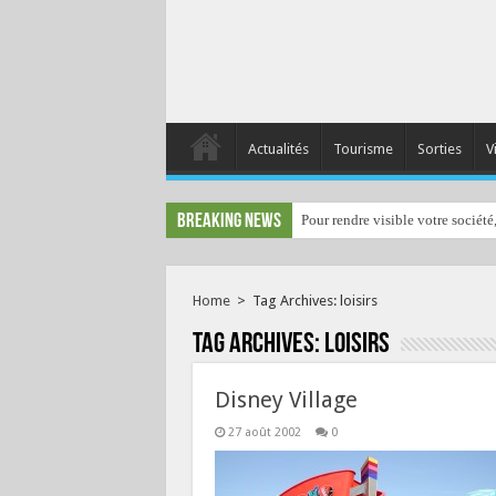
Actualités
Tourisme
Sorties
V
Breaking News
Pour rendre visible votre société
Home
>
Tag Archives: loisirs
Tag Archives:
loisirs
Disney Village
27 août 2002
0