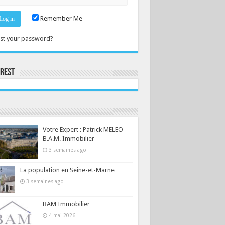
Remember Me
st your password?
erest
Consultez le profil de la-seine-et-marne.com sur Pinterest.
Votre Expert : Patrick MELEO –
B.A.M. Immobilier
3 semaines ago
La population en Seine-et-Marne
3 semaines ago
BAM Immobilier
4 mai 2026