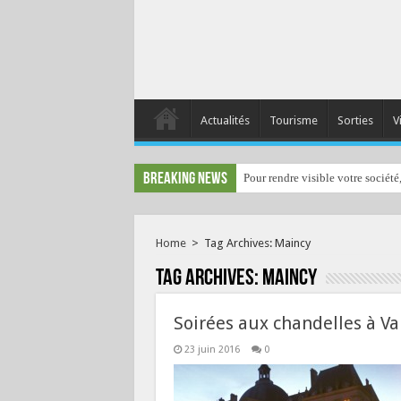
Actualités
Tourisme
Sorties
V
Breaking News
Pour rendre visible votre société
Home
>
Tag Archives: Maincy
Tag Archives:
Maincy
Soirées aux chandelles à V
23 juin 2016
0