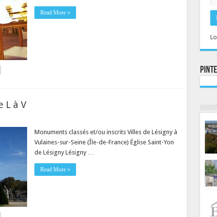
Read More »
Lo
Pint
 L à V
Monuments classés et/ou inscrits Villes de Lésigny à
Vulaines-sur-Seine (Île-de-France) Église Saint-Yon
de Lésigny Lésigny …
Read More »