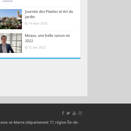
Journée des Plantes et Art du
Jardin
14 mars 2023
Meaux, une belle saison en
2022
12 mai 2022
 Seine-et-Marne (département 77, région Île-de-