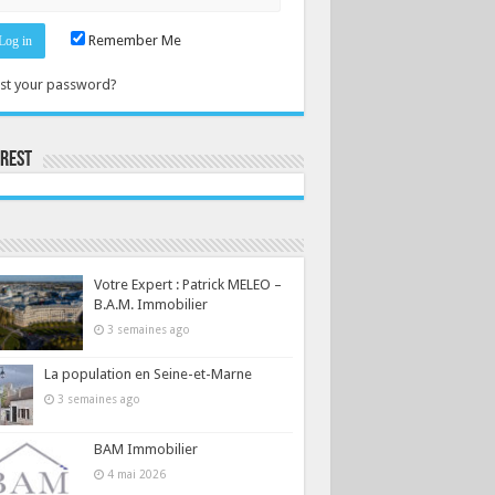
Remember Me
st your password?
erest
Consultez le profil de la-seine-et-marne.com sur Pinterest.
Votre Expert : Patrick MELEO –
B.A.M. Immobilier
3 semaines ago
La population en Seine-et-Marne
3 semaines ago
BAM Immobilier
4 mai 2026