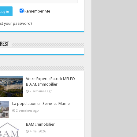
Remember Me
st your password?
erest
Consultez le profil de la-seine-et-marne.com sur Pinterest.
Votre Expert : Patrick MELEO –
B.A.M. Immobilier
2 semaines ago
La population en Seine-et-Marne
2 semaines ago
BAM Immobilier
4 mai 2026