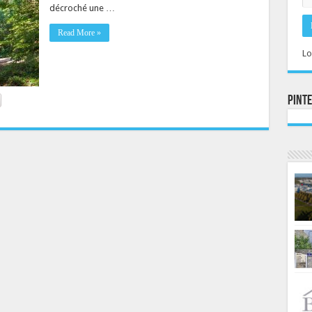
décroché une …
Read More »
Lo
Pint