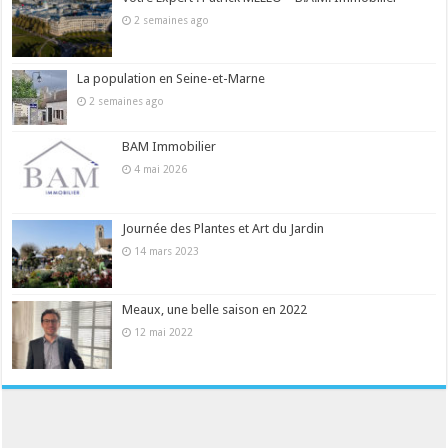
2 semaines ago
La population en Seine-et-Marne
2 semaines ago
BAM Immobilier
4 mai 2026
Journée des Plantes et Art du Jardin
14 mars 2023
Meaux, une belle saison en 2022
12 mai 2022