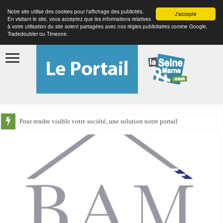
Notre site utilise des cookies pour l'affichage des publicités.
J'accepte
En visitant le site, vous acceptez que les informations relatives
à votre utilisation du site soient partagées avec nos régies publicitaires comme Google,
Tradedoubler ou Timeone.
Pour rendre visible votre société, une solution notre portail