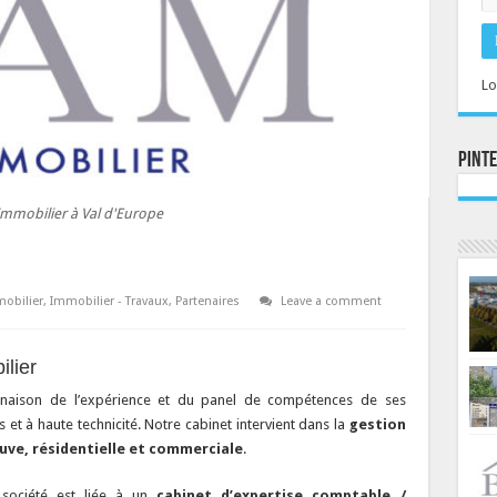
Lo
Pint
mmobilier à Val d'Europe
obilier
,
Immobilier - Travaux
,
Partenaires
Leave a comment
lier
naison de l’expérience et du panel de compétences de ses
t à haute technicité. Notre cabinet intervient dans la
gestion
uve, résidentielle et commerciale
.
société est liée à un
cabinet d’expertise comptable /