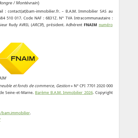
ongre / Montévrain
)
ail : contact(at)bam-immobilier.fr. – B.A.M. Immobilier SAS au
 884 510 017. Code NAF : 6831Z. N° TVA Intracommunautaire :
ieur Rudy AVRIL (
ARCIF
), président. Adhérent
FNAIM
numéro
AIM
meuble et fonds de commerce, Gestion
» N° CPI 7701 2020 000
 de Seine-et-Marne.
Barème B.A.M. Immobilier 2026
. Copyright
/bam.immobilier
.
/