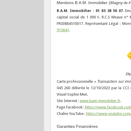
Mentions B.A.M. Immobilier (
Magny-le-H
B.A.M. Immobilier : 01 83 38 50 07
. Em
capital social de 1 000 €. R.C.S Meaux n°
FR03884510017. Représentant Légal : Mons
915641
.
FN
Carte professionnelle «
Transaction sur im
045 260 délivrée le 12/10/2023 par la CCI
Visuel Sophie Men.
Site Internet :
www.bam-immobilier.fr
.
Page Facebook :
https://www.facebook.com
Chaîne YouTube :
https://www.youtube.com
Garanties Financières