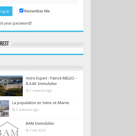
Remember Me
st your password?
erest
Consultez le profil de la-seine-et-marne.com sur Pinterest.
Votre Expert : Patrick MELEO –
B.A.M. Immobilier
3 semaines ago
La population en Seine-et-Marne
3 semaines ago
BAM Immobilier
4 mai 2026