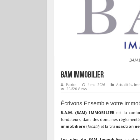
BAM I
BAM Immobilier
Patrick
4 mai 2026
Actualités
,
Imm
20,820 Views
Écrivons Ensemble votre Immobi
B.A.M. (BAM) IMMOBILIER
est la combi
fondateurs, dans des domaines réglementés e
immobilière
(
locatif
) et la
transaction ne
Les plus de BAM Immobilier
: notre 