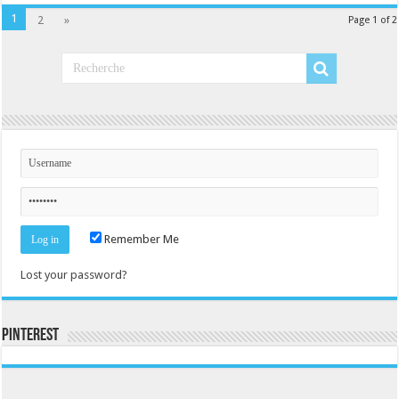
1
2
»
Page 1 of 2
Remember Me
Lost your password?
Pinterest
Consultez le profil de la-seine-et-marne.com sur Pinterest.