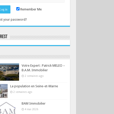
Remember Me
st your password?
erest
Consultez le profil de la-seine-et-marne.com sur Pinterest.
Votre Expert : Patrick MELEO –
B.A.M. Immobilier
2 semaines ago
La population en Seine-et-Marne
2 semaines ago
BAM Immobilier
4 mai 2026