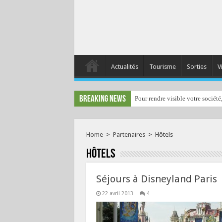
Actualités
Tourisme
Sorties
V
Breaking News
Pour rendre visible votre société
Home
>
Partenaires
>
Hôtels
Hôtels
Séjours à Disneyland Paris
22 avril 2013
4