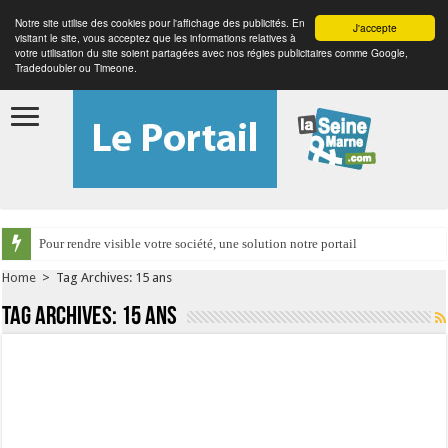
Notre site utilise des cookies pour l'affichage des publicités. En
J'accepte
visitant le site, vous acceptez que les informations relatives à
votre utilisation du site soient partagées avec nos régies publicitaires comme Google,
Tradedoubler ou Timeone.
Pour rendre visible votre société, une solution notre portail
Home
>
Tag Archives: 15 ans
Tag Archives:
15 ans