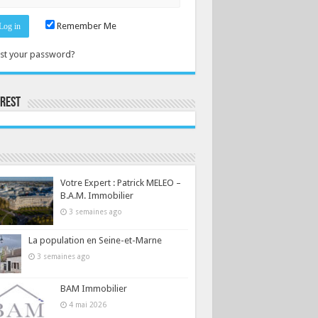
Remember Me
st your password?
erest
Consultez le profil de la-seine-et-marne.com sur Pinterest.
Votre Expert : Patrick MELEO –
B.A.M. Immobilier
3 semaines ago
La population en Seine-et-Marne
3 semaines ago
BAM Immobilier
4 mai 2026