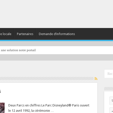
ie locale
Partenaires
Demande d’informations
, une solution notre portail
s
sur
Disneyland
aris
Deux Parcs en chiffres Le Parc Disneyland® Paris ouvert
en
le 12 avril 1992, la cérémonie …
hiffres