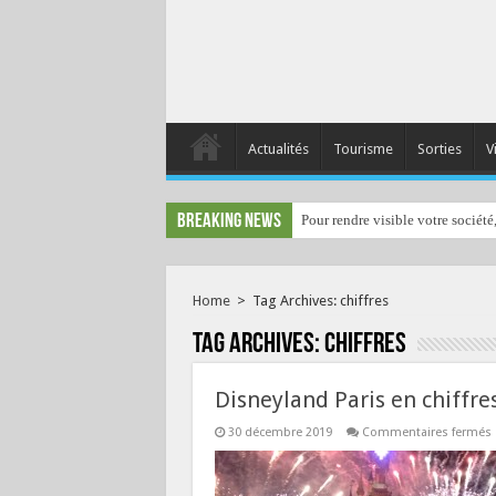
Actualités
Tourisme
Sorties
V
Breaking News
Pour rendre visible votre société
Home
>
Tag Archives: chiffres
Tag Archives:
chiffres
Disneyland Paris en chiffre
30 décembre 2019
Commentaires fermés
P
c