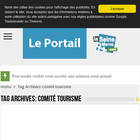
Notre site utilise des cookies pour l'affichage des publicités. En
J'accepte
visitant le site, vous acceptez que les informations relatives à
votre utilisation du site soient partagées avec nos régies publicitaires comme Google,
Tradedoubler ou Timeone.
Pour rendre visible votre société, une solution notre portail
Home
>
Tag Archives: comité tourisme
Tag Archives:
comité tourisme