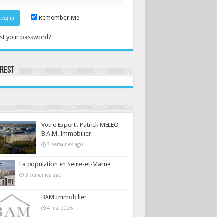
Remember Me
st your password?
erest
Consultez le profil de la-seine-et-marne.com sur Pinterest.
Votre Expert : Patrick MELEO –
B.A.M. Immobilier
3 semaines ago
La population en Seine-et-Marne
3 semaines ago
BAM Immobilier
4 mai 2026