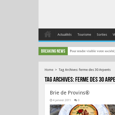
Actualités
Tourisme
Sorties
V
Breaking News
Pour rendre visible votre société
Home
>
Tag Archives: ferme des 30 Arpents
Tag Archives:
ferme des 30 Arp
Brie de Provins®
4 janvier 2011
0