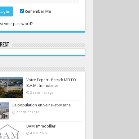
Remember Me
st your password?
erest
Consultez le profil de la-seine-et-marne.com sur Pinterest.
Votre Expert : Patrick MELEO –
B.A.M. Immobilier
2 semaines ago
La population en Seine-et-Marne
2 semaines ago
BAM Immobilier
4 mai 2026