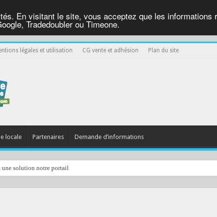
ités. En visitant le site, vous acceptez que les informations re
Google, Tradedoubler ou Timeone.
ntions légales et utilisation
CG vente et adhésion
Plan du site
ie locale
Partenaires
Demande d’informations
, une solution notre portail