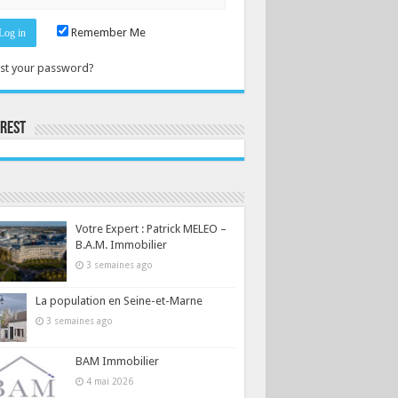
Remember Me
st your password?
erest
Consultez le profil de la-seine-et-marne.com sur Pinterest.
Votre Expert : Patrick MELEO –
B.A.M. Immobilier
3 semaines ago
La population en Seine-et-Marne
3 semaines ago
BAM Immobilier
4 mai 2026