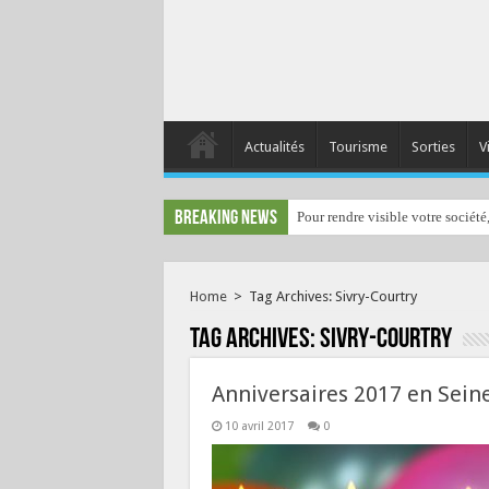
Actualités
Tourisme
Sorties
V
Breaking News
Pour rendre visible votre société
Home
>
Tag Archives: Sivry-Courtry
Tag Archives:
Sivry-Courtry
Anniversaires 2017 en Sein
10 avril 2017
0