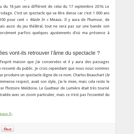
du du 18 juin sera différent de celui du 17 septembre 2016. Le
rodage. C’est un spectacle qui va être dense car c’est 1 000 ans
t 100 pour cent «
Made In
» Meaux. Il y aura de l’humour, de
mais aussi du jeu théâtral, tout ne sera pas sur une bande son
 forcément parfois quelques ajustements d’où ma présence à
es vont-ils retrouver l’âme du spectacle ?
 l’esprit maison que j’ai conservées et il y aura des passages
le ressenti du public. Je crois cependant que nous nous sommes
ur produire un spectacle digne de ce nom. Charles Beauchart (
le
 immense respect, avait son style, j’ai le mien, mais cela reste le
er l’histoire Meldoise. Le Guetteur de Lumière était très tourné
raitée avec un zoom particulier, mais ce n’est pas l’essentiel du
eaux.fr
.