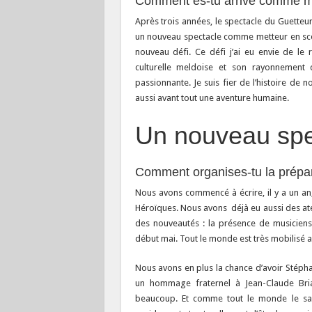
Comment es-tu arrivé comme me
Après trois années, le spectacle du Guetteu
un nouveau spectacle comme metteur en scène
nouveau défi. Ce défi j’ai eu envie de le
culturelle meldoise et son rayonnement
passionnante. Je suis fier de l’histoire de n
aussi avant tout une aventure humaine.
Un nouveau spe
Comment organises-tu la prépar
Nous avons commencé à écrire, il y a un an,
Héroïques. Nous avons déjà eu aussi des atel
des nouveautés : la présence de musiciens 
début mai. Tout le monde est très mobilisé 
Nous avons en plus la chance d’avoir Stéphan
un hommage fraternel à Jean-Claude Brialy
beaucoup. Et comme tout le monde le sait