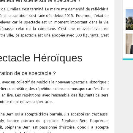
tteur en scène sur le spectacle ?
r de Lumière s’est terminé. Le maire m’a demandé de réfléchir à
, la transition s’est faite dès début 2015. Pour moi, c’était un
 relever car le spectacle est un moment important dans la vie
 dépasse celui de la commune. C’est une nouvelle aventure
otre ville, ce spectacle est une épopée avec 500 figurants. C’est
ctacle Héroïques
ation de ce spectacle ?
 avec un collectif de Meldois le nouveau Spectacle Historique :
iers de théâtre, des répétitions danse et musique car c’est l’une
en live. Les répétitions avec l’ensemble des figurants ce sera
autour de ce nouveau spectacle.
e Bern qui a accepté d’être parrain. Il a accepté car c’est aussi
, l’ancien parrain du spectacle. Stéphane Bern l’appréciait
, Stéphane Bern est passionné d’histoire, donc il a accepté