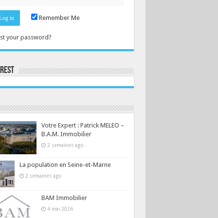
Remember Me
st your password?
erest
Consultez le profil de la-seine-et-marne.com sur Pinterest.
Votre Expert : Patrick MELEO –
B.A.M. Immobilier
2 semaines ago
La population en Seine-et-Marne
2 semaines ago
BAM Immobilier
4 mai 2026