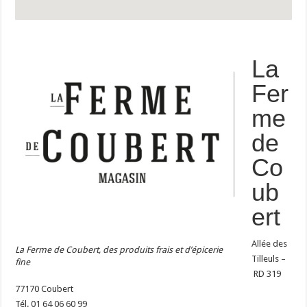
La
Fer
me
de
Co
ub
ert
Allée des
La Ferme de Coubert, des produits frais et d’épicerie
Tilleuls –
fine
RD 319
77170 Coubert
Tél. 01 64 06 60 99