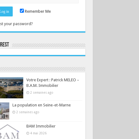
Remember Me
st your password?
erest
Consultez le profil de la-seine-et-marne.com sur Pinterest.
Votre Expert : Patrick MELEO –
B.A.M. Immobilier
2 semaines ago
La population en Seine-et-Marne
2 semaines ago
BAM Immobilier
4 mai 2026