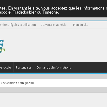
ités. En visitant le site, vous acceptez que les informations re
Google, Tradedoubler ou Timeone.
ntions légales et utilisation
CG vente et adhésion
Plan du site
ie locale
Partenaires
Demande d’informations
, une solution notre portail