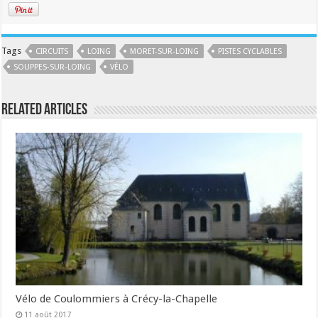
Tags
CIRCUITS
LOING
MORET-SUR-LOING
PISTES CYCLABLES
SOUPPES-SUR-LOING
VÉLO
Related Articles
Vélo de Coulommiers à Crécy-la-Chapelle
11 août 2017