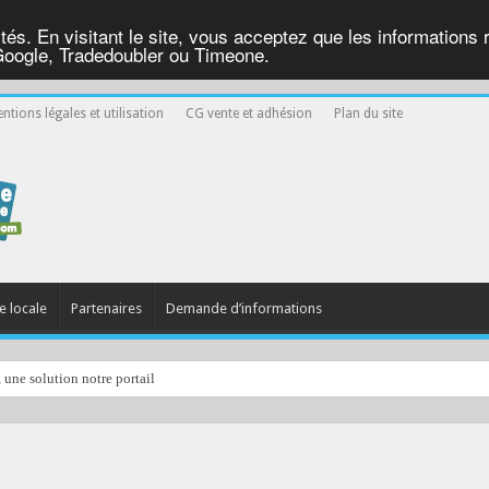
ités. En visitant le site, vous acceptez que les informations re
Google, Tradedoubler ou Timeone.
ntions légales et utilisation
CG vente et adhésion
Plan du site
e locale
Partenaires
Demande d’informations
, une solution notre portail