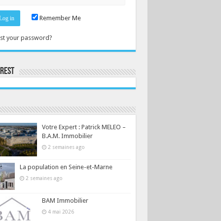
Remember Me
st your password?
erest
Consultez le profil de la-seine-et-marne.com sur Pinterest.
Votre Expert : Patrick MELEO –
B.A.M. Immobilier
2 semaines ago
La population en Seine-et-Marne
2 semaines ago
BAM Immobilier
4 mai 2026