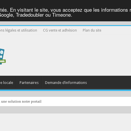
ités. En visitant le site, vous acceptez que les informations re
Google, Tradedoubler ou Timeone.
ns légales et utilisation
CG vente et adhésion
Plan du site
ie locale
Partenaires
Demande d’informations
, une solution notre portail