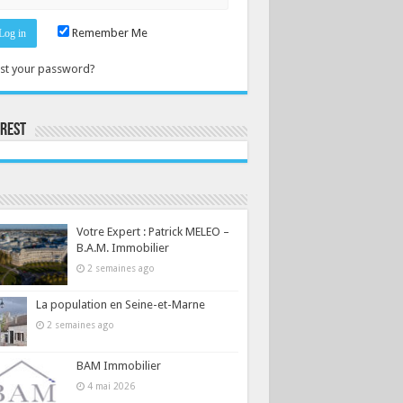
Remember Me
st your password?
erest
Consultez le profil de la-seine-et-marne.com sur Pinterest.
Votre Expert : Patrick MELEO –
B.A.M. Immobilier
2 semaines ago
La population en Seine-et-Marne
2 semaines ago
BAM Immobilier
4 mai 2026