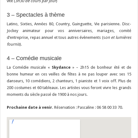
vite (
3h30 de cours par jour
)
3 – Spectacles à thème
Latino, Sixties, Années 80, Country, Guinguette, Vie parisienne. Disc-
Jockey animateur pour vos anniversaires, mariages, comité
d’entreprise, repas annuel et tous autres évènements (s
on et lumières
fournis
).
4 – Comédie musicale
La Comédie musicale «
Skydance
» – 2h15 de bonheur été et de
bonne humeur en ces veilles de fêtes à ne pas louper avec ses 15
danseurs, 10 comédiens, 2 chanteurs, 1 pianiste et 1 voix off. Plus de
200 costumes et 60 tableaux. Les artistes vous feront vivre les grands
moments du siècle passé de 1900 à nos jours.
Prochaine date à venir.
Réservation : Pascaline : 06 58 00 33 70.