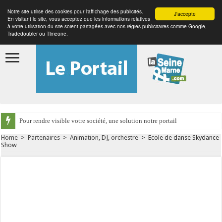
Notre site utilise des cookies pour l'affichage des publicités.
J'accepte
En visitant le site, vous acceptez que les informations relatives
à votre utilisation du site soient partagées avec nos régies publicitaires comme Google,
Tradedoubler ou Timeone.
Pour rendre visible votre société, une solution notre portail
Home
>
Partenaires
>
Animation, DJ, orchestre
>
Ecole de danse Skydance
Show