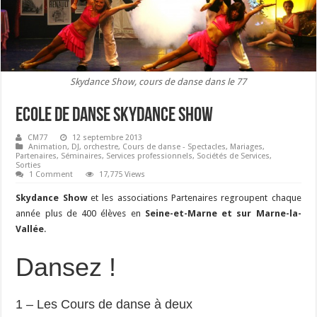
Skydance Show, cours de danse dans le 77
Ecole de danse Skydance Show
CM77
12 septembre 2013
Animation, DJ, orchestre
,
Cours de danse - Spectacles
,
Mariages
,
Partenaires
,
Séminaires
,
Services professionnels
,
Sociétés de Services
,
Sorties
1 Comment
17,775 Views
Skydance Show
et les associations Partenaires regroupent chaque
année plus de 400 élèves en
Seine-et-Marne et sur Marne-la-
Vallée
.
Dansez !
1 – Les Cours de danse à deux