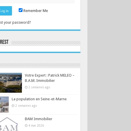
Remember Me
st your password?
erest
Consultez le profil de la-seine-et-marne.com sur Pinterest.
Votre Expert : Patrick MELEO –
B.A.M. Immobilier
2 semaines ago
La population en Seine-et-Marne
2 semaines ago
BAM Immobilier
4 mai 2026