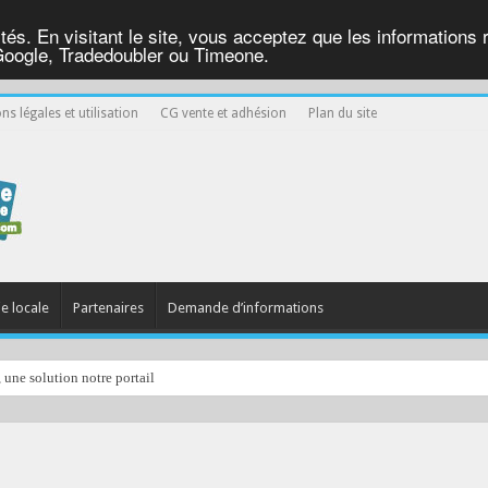
ités. En visitant le site, vous acceptez que les informations re
Google, Tradedoubler ou Timeone.
ns légales et utilisation
CG vente et adhésion
Plan du site
ie locale
Partenaires
Demande d’informations
, une solution notre portail