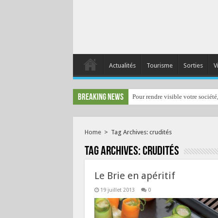
Actualités
Tourisme
Sorties
V
Breaking News
Pour rendre visible votre société
Home
>
Tag Archives: crudités
Tag Archives:
crudités
Le Brie en apéritif
19 juillet 2013
0