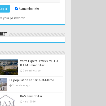
Remember Me
st your password?
erest
Consultez le profil de la-seine-et-marne.com sur Pinterest.
Votre Expert : Patrick MELEO –
B.A.M. Immobilier
2 semaines ago
La population en Seine-et-Marne
2 semaines ago
BAM Immobilier
4 mai 2026