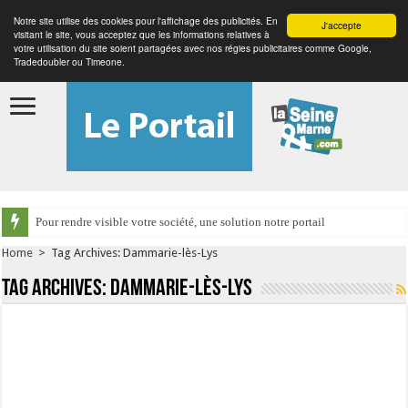
Notre site utilise des cookies pour l'affichage des publicités. En
J'accepte
visitant le site, vous acceptez que les informations relatives à
votre utilisation du site soient partagées avec nos régies publicitaires comme Google,
Tradedoubler ou Timeone.
Pour rendre visible votre société, une solution notre portail
Home
>
Tag Archives: Dammarie-lès-Lys
Tag Archives:
Dammarie-lès-Lys