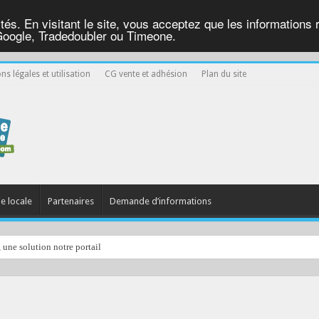
ités. En visitant le site, vous acceptez que les informations re
Google, Tradedoubler ou Timeone.
ns légales et utilisation
CG vente et adhésion
Plan du site
ie locale
Partenaires
Demande d’informations
, une solution notre portail