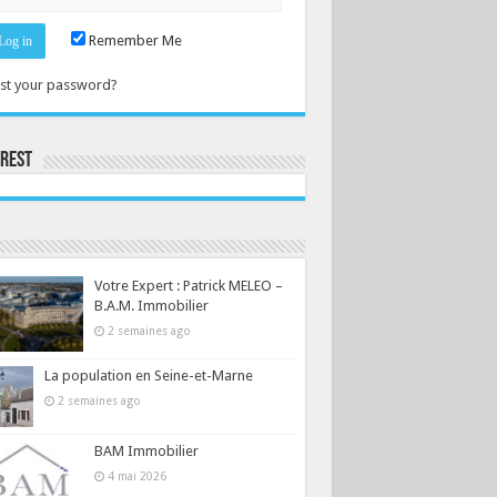
Remember Me
st your password?
erest
Consultez le profil de la-seine-et-marne.com sur Pinterest.
Votre Expert : Patrick MELEO –
B.A.M. Immobilier
2 semaines ago
La population en Seine-et-Marne
2 semaines ago
BAM Immobilier
4 mai 2026