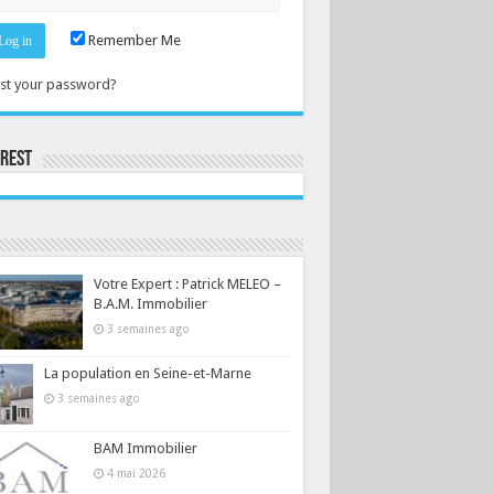
Remember Me
st your password?
erest
Consultez le profil de la-seine-et-marne.com sur Pinterest.
Votre Expert : Patrick MELEO –
B.A.M. Immobilier
3 semaines ago
La population en Seine-et-Marne
3 semaines ago
BAM Immobilier
4 mai 2026