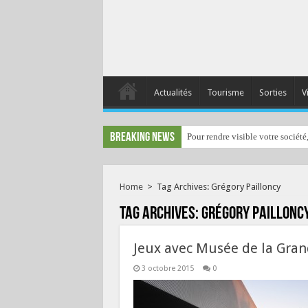
Actualités
Tourisme
Sorties
V
Breaking News
Pour rendre visible votre société
Home
>
Tag Archives: Grégory Pailloncy
Tag Archives:
Grégory Paillonc
Jeux avec Musée de la Gra
3 octobre 2015
0