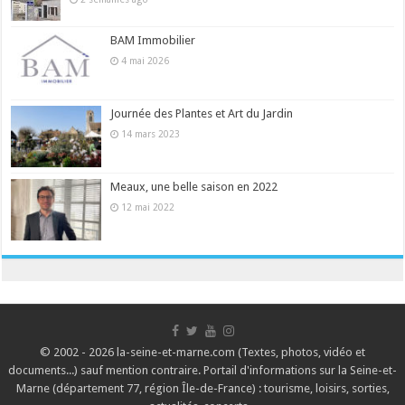
BAM Immobilier
4 mai 2026
Journée des Plantes et Art du Jardin
14 mars 2023
Meaux, une belle saison en 2022
12 mai 2022
© 2002 - 2026 la-seine-et-marne.com (Textes, photos, vidéo et
documents...) sauf mention contraire. Portail d'informations sur la Seine-et-
Marne (département 77, région Île-de-France) : tourisme, loisirs, sorties,