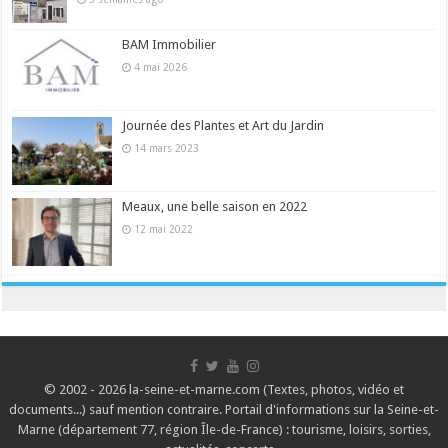
BAM Immobilier
4 mai 2026
Journée des Plantes et Art du Jardin
14 mars 2023
Meaux, une belle saison en 2022
12 mai 2022
© 2002 - 2026 la-seine-et-marne.com (Textes, photos, vidéo et
documents...) sauf mention contraire. Portail d'informations sur la Seine-et-
Marne (département 77, région Île-de-France) : tourisme, loisirs, sorties,