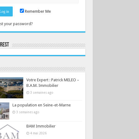
Remember Me
st your password?
erest
Consultez le profil de la-seine-et-marne.com sur Pinterest.
Votre Expert : Patrick MELEO –
B.A.M. Immobilier
3 semaines ago
La population en Seine-et-Marne
3 semaines ago
BAM Immobilier
4 mai 2026