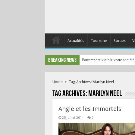
Actualités
Tourisme
Sorties
V
Breaking News
Pour rendre visible votre société
Home
>
Tag Archives: Marilyn Neel
Tag Archives:
Marilyn Neel
Angie et les Immortels
25 juillet 2014
0