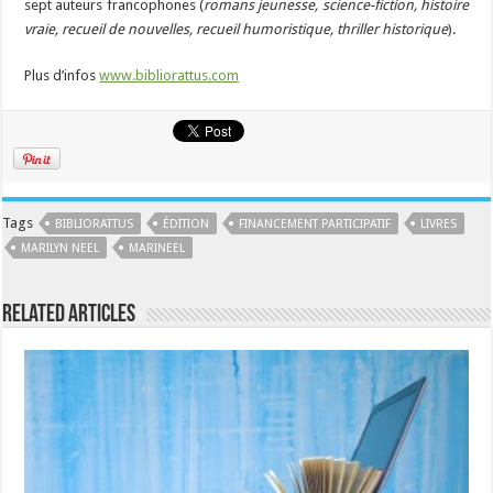
sept auteurs francophones (
romans jeunesse, science-fiction, histoire
vraie, recueil de nouvelles, recueil humoristique, thriller historique
).
Plus d’infos
www.bibliorattus.com
Tags
BIBLIORATTUS
ÉDITION
FINANCEMENT PARTICIPATIF
LIVRES
MARILYN NEEL
MARINEEL
Related Articles