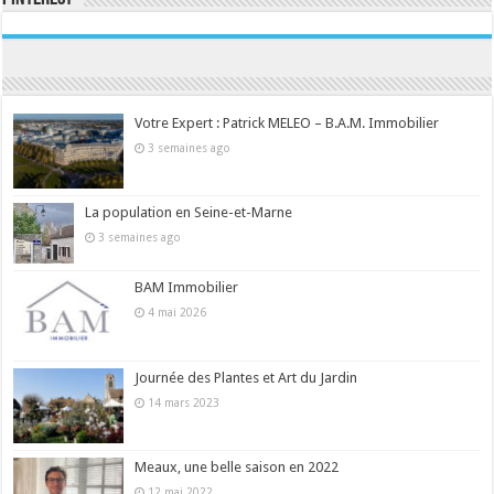
Consultez le profil de la-seine-et-marne.com sur Pinterest.
Votre Expert : Patrick MELEO – B.A.M. Immobilier
3 semaines ago
La population en Seine-et-Marne
3 semaines ago
BAM Immobilier
4 mai 2026
Journée des Plantes et Art du Jardin
14 mars 2023
Meaux, une belle saison en 2022
12 mai 2022