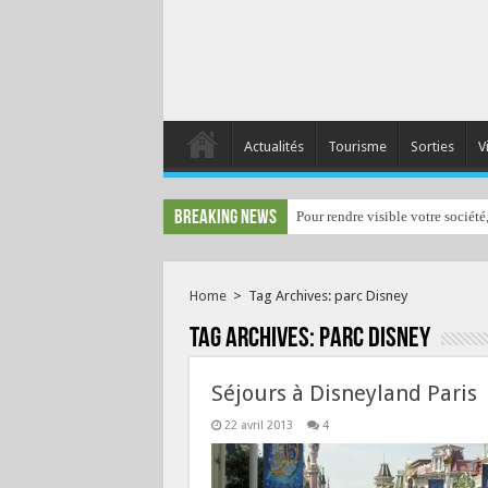
Actualités
Tourisme
Sorties
V
Breaking News
Pour rendre visible votre société
Home
>
Tag Archives: parc Disney
Tag Archives:
parc Disney
Séjours à Disneyland Paris
22 avril 2013
4