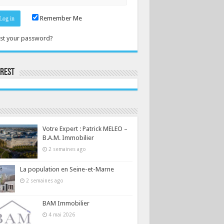
Remember Me
st your password?
erest
Consultez le profil de la-seine-et-marne.com sur Pinterest.
Votre Expert : Patrick MELEO –
B.A.M. Immobilier
2 semaines ago
La population en Seine-et-Marne
2 semaines ago
BAM Immobilier
4 mai 2026