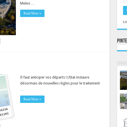
Meleo …
Read More »
Lo
Pint
Il faut anticiper vos départs ! L’Etat instaure
désormais de nouvelles règles pour le traitement
…
Read More »