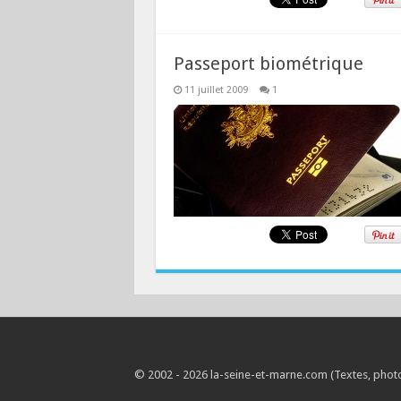
Passeport biométrique
11 juillet 2009
1
© 2002 - 2026 la-seine-et-marne.com (Textes, photos