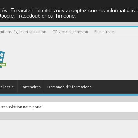
ités. En visitant le site, vous acceptez que les informations re
Google, Tradedoubler ou Timeone.
ntions légales et utilisation
CG vente et adhésion
Plan du site
ie locale
Partenaires
Demande d’informations
, une solution notre portail