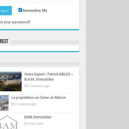
Remember Me
st your password?
erest
Consultez le profil de la-seine-et-marne.com sur Pinterest.
Votre Expert : Patrick MELEO –
B.A.M. Immobilier
2 semaines ago
La population en Seine-et-Marne
2 semaines ago
BAM Immobilier
4 mai 2026