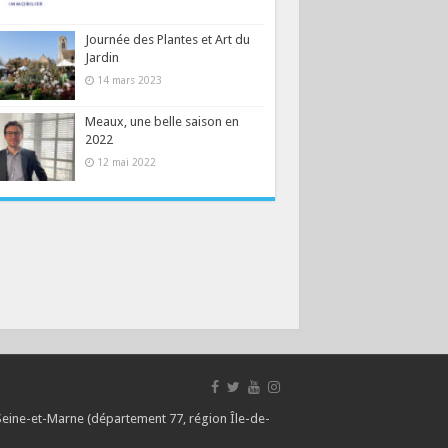
Journée des Plantes et Art du
Jardin
14 mars 2023
Meaux, une belle saison en
2022
12 mai 2022
 Seine-et-Marne (département 77, région Île-de-