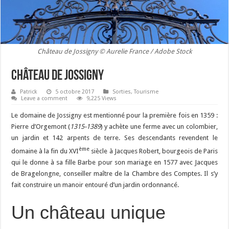
Château de Jossigny © Aurelie France / Adobe Stock
Château de Jossigny
Patrick
5 octobre 2017
Sorties
,
Tourisme
Leave a comment
9,225 Views
Le domaine de Jossigny est mentionné pour la première fois en 1359 :
Pierre d’Orgemont (
1315-1389
) y achète une ferme avec un colombier,
un jardin et 142 arpents de terre. Ses descendants revendent le
ème
domaine à la fin du XVI
siècle à Jacques Robert, bourgeois de Paris
qui le donne à sa fille Barbe pour son mariage en 1577 avec Jacques
de Bragelongne, conseiller maître de la Chambre des Comptes. Il s’y
fait construire un manoir entouré d’un jardin ordonnancé.
Un château unique