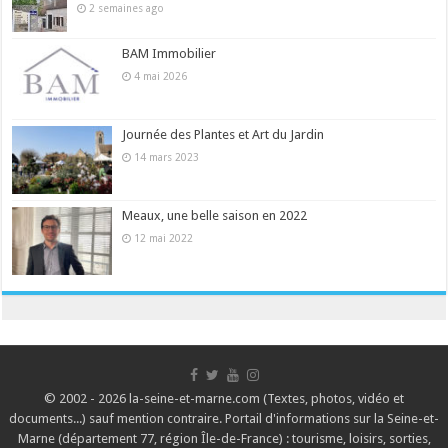
2 semaines ago
BAM Immobilier
4 mai 2026
Journée des Plantes et Art du Jardin
14 mars 2023
Meaux, une belle saison en 2022
12 mai 2022
© 2002 - 2026 la-seine-et-marne.com (Textes, photos, vidéo et
documents...) sauf mention contraire. Portail d'informations sur la Seine-et-
Marne (département 77, région Île-de-France) : tourisme, loisirs, sorties,