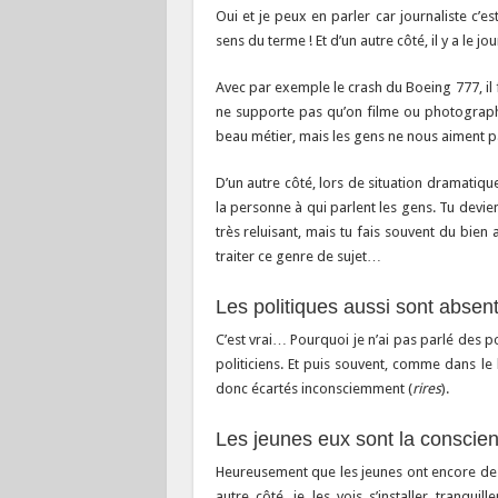
Oui et je peux en parler car journaliste c’es
sens du terme ! Et d’un autre côté, il y a le jo
Avec par exemple le crash du Boeing 777, il 
ne supporte pas qu’on filme ou photograph
beau métier, mais les gens ne nous aiment pa
D’un autre côté, lors de situation dramatique
la personne à qui parlent les gens. Tu devie
très reluisant, mais tu fais souvent du bi
traiter ce genre de sujet…
Les politiques aussi sont absent
C’est vrai… Pourquoi je n’ai pas parlé des po
politiciens. Et puis souvent, comme dans le l
donc écartés inconsciemment (
rires
).
Les jeunes eux sont la consci
Heureusement que les jeunes ont encore des
autre côté, je les vois s’installer tranqu