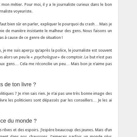
t mon métier. Pour moi, il y a le journaliste curieux dans le bon
urnaliste voyeuriste.
faut bien sûr en parler, expliquer le pourquoi du crash… Mais je
ie de manière insistante le malheur des gens. Nous faisons un
s à cause de ce genre de situation !
, je me suis aperçu qu’après la police, le journaliste est souvent
ns alors un peu le «
psychologue
» de comptoir. Le but n’est pas
en aux gens… Cela me réconcilie un peu… Mais bon je n’aime pas
s de ton livre ?
litiques ? Je n’en sais rien. Je n’ai pas une très bonne image des
ivre les politiciens sont dépassés par les conseillers… Je les ai
ence du monde ?
 rêves et des espoirs. J’espère beaucoup des jeunes. Mais d’un
illement dans nos chaussons. J’aimerais parfois un monde plus