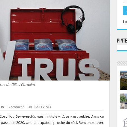
Lo
Pint
rus de Gilles Cordillot
1 Comment
6,443 Views
Cordillot (
Seine-et-Marnais
), intitulé «
Virus
» est publié. Dans ce
 se passe en 2020. Une anticipation proche du réel. Rencontre avec