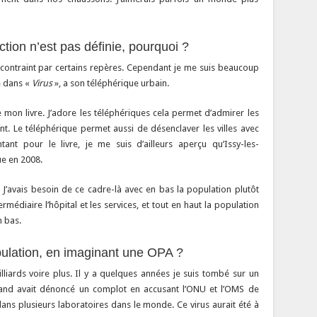
action n’est pas définie, pourquoi ?
été contraint par certains repères. Cependant je me suis beaucoup
e dans «
Virus
», a son téléphérique urbain.
e mon livre. J’adore les téléphériques cela permet d’admirer les
nt. Le téléphérique permet aussi de désenclaver les villes avec
nt pour le livre, je me suis d’ailleurs aperçu qu’Issy-les-
ue en 2008.
 J’avais besoin de ce cadre-là avec en bas la population plutôt
médiaire l’hôpital et les services, et tout en haut la population
n bas.
pulation, en imaginant une OPA ?
liards voire plus. Il y a quelques années je suis tombé sur un
lemand avait dénoncé un complot en accusant l’ONU et l’OMS de
ans plusieurs laboratoires dans le monde. Ce virus aurait été à