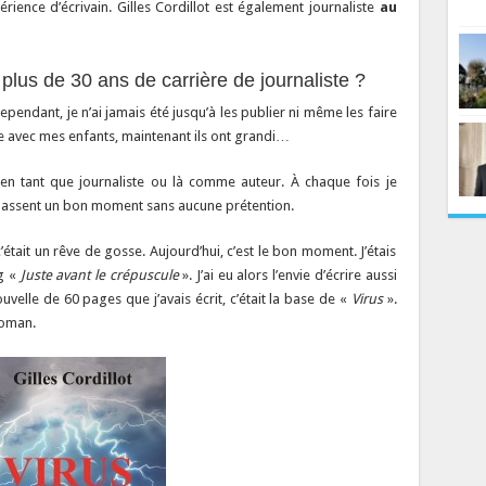
ience d’écrivain. Gilles Cordillot est également journaliste
au
plus de 30 ans de carrière de journaliste ?
. Cependant, je n’ai jamais été jusqu’à les publier ni même les faire
lle avec mes enfants, maintenant ils ont grandi…
t en tant que journaliste ou là comme auteur. À chaque fois je
s passent un bon moment sans aucune prétention.
, c’était un rêve de gosse. Aujourd’hui, c’est le bon moment. J’étais
ng «
Juste avant le crépuscule
». J’ai eu alors l’envie d’écrire aussi
uvelle de 60 pages que j’avais écrit, c’était la base de «
Virus
».
roman.