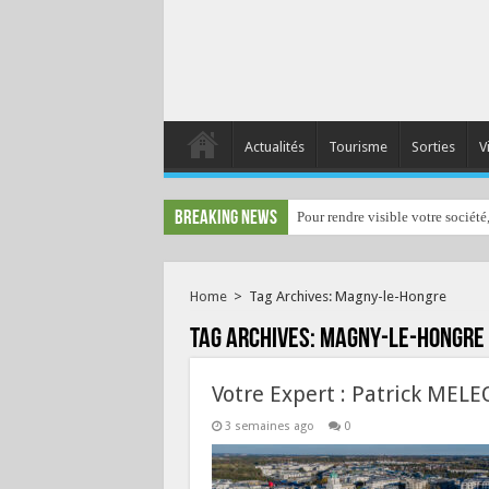
Actualités
Tourisme
Sorties
V
Breaking News
Pour rendre visible votre société
Home
>
Tag Archives: Magny-le-Hongre
Tag Archives:
Magny-le-Hongre
Votre Expert : Patrick MELE
3 semaines ago
0