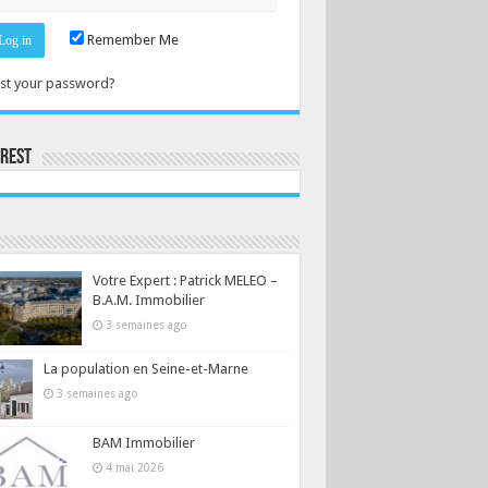
Remember Me
st your password?
erest
Consultez le profil de la-seine-et-marne.com sur Pinterest.
Votre Expert : Patrick MELEO –
B.A.M. Immobilier
3 semaines ago
La population en Seine-et-Marne
3 semaines ago
BAM Immobilier
4 mai 2026