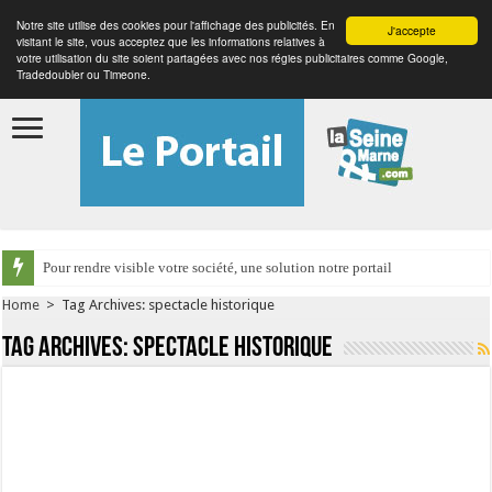
Notre site utilise des cookies pour l'affichage des publicités. En
J'accepte
visitant le site, vous acceptez que les informations relatives à
votre utilisation du site soient partagées avec nos régies publicitaires comme Google,
Tradedoubler ou Timeone.
Pour rendre visible votre société, une solution notre portail
Home
>
Tag Archives: spectacle historique
Tag Archives:
spectacle historique