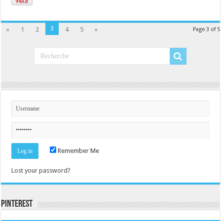
3
«
1
2
4
5
»
Page 3 of 5
Remember Me
Lost your password?
Pinterest
Consultez le profil de la-seine-et-marne.com sur Pinterest.