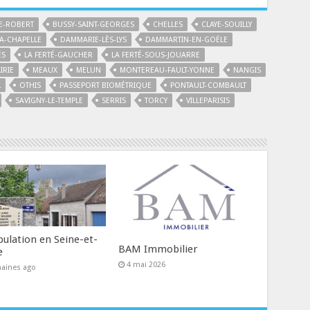
E-ROBERT
BUSSY-SAINT-GEORGES
CHELLES
CLAYE-SOUILLY
A-CHAPELLE
DAMMARIE-LÈS-LYS
DAMMARTIN-EN-GOËLE
ÉS
LA FERTÉ-GAUCHER
LA FERTÉ-SOUS-JOUARRE
IRIE
MEAUX
MELUN
MONTEREAU-FAULT-YONNE
NANGIS
L
OTHIS
PASSEPORT BIOMÉTRIQUE
PONTAULT-COMBAULT
SAVIGNY-LE-TEMPLE
SERRIS
TORCY
VILLEPARISIS
pulation en Seine-et-
BAM Immobilier
e
4 mai 2026
aines ago