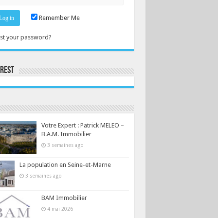
Remember Me
st your password?
erest
Consultez le profil de la-seine-et-marne.com sur Pinterest.
Votre Expert : Patrick MELEO –
B.A.M. Immobilier
3 semaines ago
La population en Seine-et-Marne
3 semaines ago
BAM Immobilier
4 mai 2026