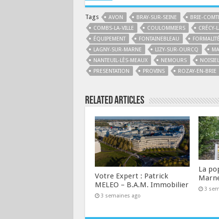
Tags
AVON
BRAY-SUR-SEINE
BRIE-COMT
COMBS-LA-VILLE
COULOMMIERS
CRÉCY-L
ÉQUIPEMENT
FONTAINEBLEAU
FORMALIT
LAGNY-SUR-MARNE
LIZY-SUR-OURCQ
MA
NANTEUIL-LÈS-MEAUX
NEMOURS
NOISIE
PRESENTATION
PROVINS
ROZAY-EN-BRIE
Related Articles
La po
Votre Expert : Patrick
Marn
MELEO – B.A.M. Immobilier
3 sem
3 semaines ago