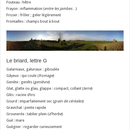
Fouteau : hêtre
Frayon : inflammation (
entre les jambes…
)
Frisser : frôler ; geler légèrement
Frontailles : champs bout à bout
Le briard, lettre G
Galarniaux, galuriaux : giboulée
Gâyeux : qui coule (
fromage
)
Genète : genêts (
genièvre
)
Glat, glatte ou glau, glappe : compact, collant (
terre
)
Glès : racine d’iris
Gourd : imparfaitement sec (
grain de céréales
)
Gravichat : pente rapide
Grounerée : tablier plein (
d’herbe
)
Gué : mare
Guègner : regarder curieusement