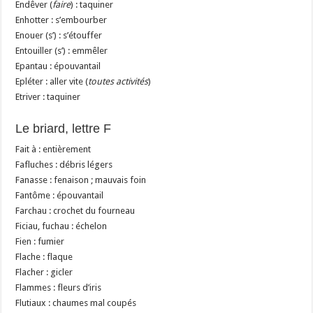
Endêver (
faire
) : taquiner
Enhotter : s’embourber
Enouer (s’) : s’étouffer
Entouiller (s’) : emmêler
Epantau : épouvantail
Epléter : aller vite (
toutes activités
)
Etriver : taquiner
Le briard, lettre F
Fait à : entièrement
Fafluches : débris légers
Fanasse : fenaison ; mauvais foin
Fantôme : épouvantail
Farchau : crochet du fourneau
Ficiau, fuchau : échelon
Fien : fumier
Flache : flaque
Flacher : gicler
Flammes : fleurs d’iris
Flutiaux : chaumes mal coupés