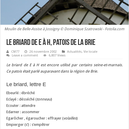
Moulin de Belle-Assise à Jossigny © Dominique Szatrowski - Fotolia.com
Le briard de E à H, patois de la Brie
CM77
26 novembre 2002
Actualités
,
Vie locale
Leave a comment
6,807 Views
Le briard de E à H est encore utilisé par certains seine-et-marnais.
Ce patois était parlé auparavant dans la région de Brie.
Le briard, lettre E
Ebeurlé : ébréché
Eclayé : désséché (
tonneau
)
Ecouter : attendre
Edarner : assommer
Egarôcher , égaroucher : effrayer (
volailles
)
Empierger (s’) : s’empêtrer