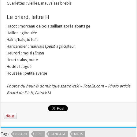
Guerlettes : vieilles, mauvaises brebis
Le briard, lettre H
Hacot : morceau de bois saillant après abattage
Haillon : giboulée
Haïr : j’haïs, tu haïs
Haricandier : mauvais (
petit
) agriculteur
Heurdri : moisi (
linge
)
Heuri : talus, butte
Hodé : fatigué
Houssée : petite averse
Photos du haut © dominique szatrowski – Fotolia.com – Photo article
Briard de E à H, Patrick M
Tags
BRIARD
BRIE
LANGAGE
MOTS