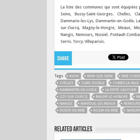
La liste des communes qui sont équipées po
Seine, Bussy-Saint-Georges. Chelles, Cla
Dammarie-les-Lys, Dammartin-en-Goële. La 
sur-Ourcq. Magny-le-Hongre, Meaux, Melu
Nangis, Nemours, Noisiel. Pontault-Combaul
Serris. Torcy. Villeparisis.
Share
Tags
AVON
BRAY-SUR-SEINE
BRIE-COMT
CHELLES
CLAYE-SOUILLY
COMBS-LA-VILLE
DAMMARTIN-EN-GOËLE
LA FERTÉ-GAUCHER
LIZY-SUR-OURCQ
MAGNY-LE-HONGRE
M
NANGIS
NANTEUIL-LÈS-MEAUX
NEMOUR
ROISSY-EN-BRIE
ROZAY-EN-BRIE
SAVIGNY
Related Articles