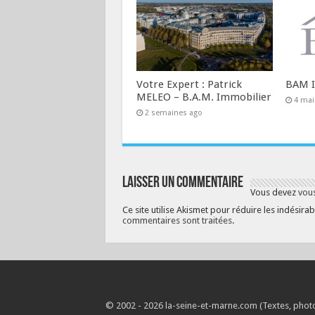
Votre Expert : Patrick
BAM I
MELEO – B.A.M. Immobilier
4 mai
2 semaines ago
Laisser un commentaire
Vous devez
vou
Ce site utilise Akismet pour réduire les indésirab
commentaires sont traitées
.
© 2002 - 2026 la-seine-et-marne.com (Textes, photos