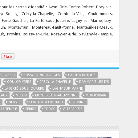
ur les cartes d’identité : Avon. Brie-Comte-Robert, Bray-sur-
ye-Souilly, Crécy-la-Chapelle, Combs-la-Ville, Coulommiers.
Ferté-Gaucher, La Ferté-sous-Jouarre. Lagny-sur-Marne, Lizy-
n, Montévrain, Montereau-Fault-Yonne. Nanteuil-lès-Meaux,
t, Provins. Roissy-en-Brie, Rozay-en-Brie. Savigny-le-Temple,
E-ROBERT
BUSSY-SAINT-GEORGES
CARTE D'IDENTITÉ
COULOMMIERS
CRÉCY-LA-CHAPELLE
DAMMARIE-LÈS-LYS
LA FERTÉ-SOUS-JOUARRE
LAGNY-SUR-MARNE
EAUX
MELUN
MONTEREAU-FAULT-YONNE
MONTÉVRAIN
S
NOISIEL
PONTAULT-COMBAULT
PROVINS
-LE-TEMPLE
SERRIS
TORCY
VILLEPARISIS