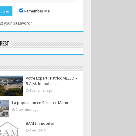
Remember Me
st your password?
erest
Consultez le profil de la-seine-et-marne.com sur Pinterest.
Votre Expert : Patrick MELEO –
B.A.M. Immobilier
2 semaines ago
La population en Seine-et-Marne
2 semaines ago
BAM Immobilier
4 mai 2026