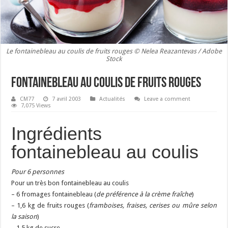
Le fontainebleau au coulis de fruits rouges © Nelea Reazantevas / Adobe
Stock
Fontainebleau au coulis de fruits rouges
CM77
7 avril 2003
Actualités
Leave a comment
7,075 Views
Ingrédients
fontainebleau au coulis
Pour 6 personnes
Pour un très bon fontainebleau au coulis
– 6 fromages fontainebleau (
de préférence à la crème fraîche
)
– 1,6 kg de fruits rouges (
framboises, fraises, cerises ou mûre selon
la saison
)
– 1,5 kg de sucre