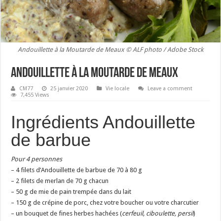
Andouillette à la Moutarde de Meaux © ALF photo / Adobe Stock
Andouillette à la moutarde de Meaux
CM77
25 janvier 2020
Vie locale
Leave a comment
7,455 Views
Ingrédients Andouillette
de barbue
Pour 4 personnes
– 4 filets d’Andouillette de barbue de 70 à 80 g
– 2 filets de merlan de 70 g chacun
– 50 g de mie de pain trempée dans du lait
– 150 g de crépine de porc, chez votre boucher ou votre charcutier
– un bouquet de fines herbes hachées (
cerfeuil, ciboulette, persil
)